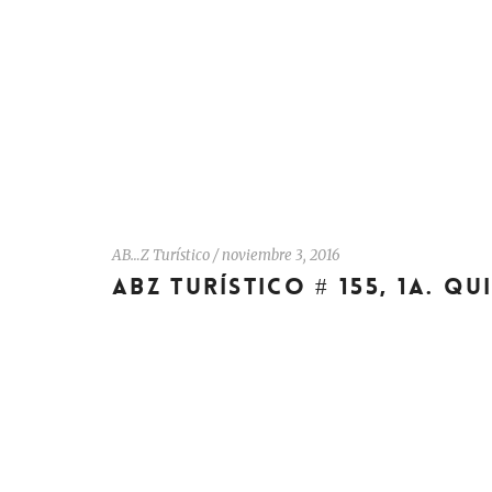
AB…Z Turístico
/
noviembre 3, 2016
ABZ TURÍSTICO # 155, 1A. Q