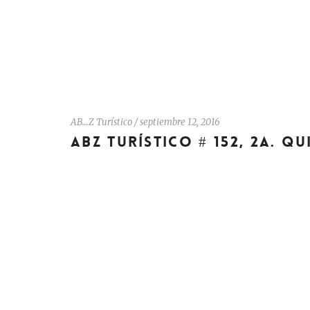
AB…Z Turístico
/
septiembre 12, 2016
ABZ TURÍSTICO # 152, 2A. Q